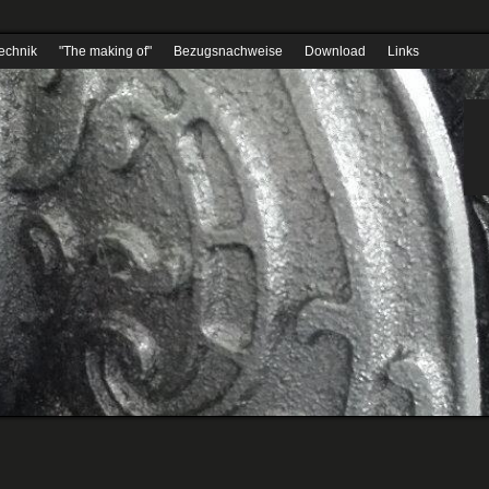
echnik
"The making of"
Bezugsnachweise
Download
Links