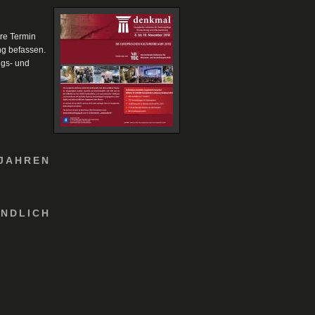
are Termin
ng befassen.
ngs- und
 JAHREN
UNDLICH